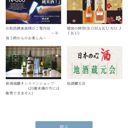
お取扱飲食店様のご案内他　　
琥珀の時空(ＫＯＨＡＫＵ ＮＯ Ｊ
　　　　　　　　　　　　 ～午
ＩＫＵ)
後５時からのお楽しみ～　
新潟銘醸オンラインショップ　
地酒蔵元会
　　　　　　(20歳未満の方には
販売できません)
戻る