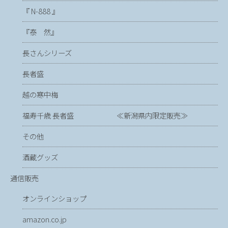
『 N-888 』
『泰 然』
長さんシリーズ
長者盛
越の寒中梅
福寿千歳 長者盛 ≪新潟県内限定販売≫
その他
酒蔵グッズ
通信販売
オンラインショップ
amazon.co.jp