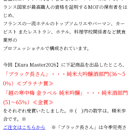
ランス国家が最高職人の資格を証明するMOFの保有者をは
じめ、
フランスの一流ホテルのトップソムリエやバーマン、カー
ビスト またレストラン、ホテル、料理学校関係者など飲食
業界の
プロフェッショナルで構成されています。
今回【Kura Master2026】に下記商品を出品したところ、
「ブラック長さん」・・・純米大吟醸酒部門(36～5
0％）≪プラチナ賞≫
「越の寒中梅 金ラベル 純米吟醸」・・・純米酒部門
(51～65％）≪金賞≫
をそれぞれ受賞いたしました。※ ( )内の数字は、精米歩
合です。※
ご注文はこちらから
※「ブラック長さん」は今季完売さ