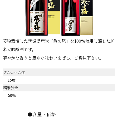
契約栽培した新潟県産米「亀の尾」を100%使用し醸した純
米大吟醸酒です。
華やかな香りと豊かな味わいをぜひ、ご賞味下さい。
アルコール度
15度
精米歩合
50％
●容量・価格