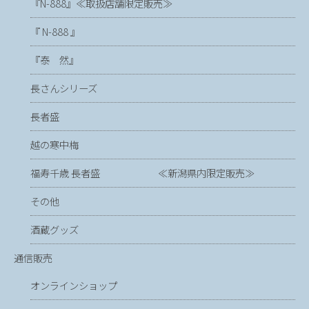
『N-888』≪取扱店舗限定販売≫
『 N-888 』
『泰 然』
長さんシリーズ
長者盛
越の寒中梅
福寿千歳 長者盛 ≪新潟県内限定販売≫
その他
酒蔵グッズ
通信販売
オンラインショップ