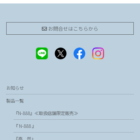
お問合せは
こちらから
お知らせ
製品一覧
『N-888』≪取扱店舗限定販売≫
『 N-888 』
『泰 然』