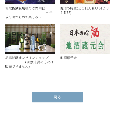
お取扱飲食店様のご案内他　　
琥珀の時空(ＫＯＨＡＫＵ ＮＯ Ｊ
　　　　　　　　　　　　 ～午
ＩＫＵ)
後５時からのお楽しみ～　
新潟銘醸オンラインショップ　
地酒蔵元会
　　　　　　(20歳未満の方には
販売できません)
戻る