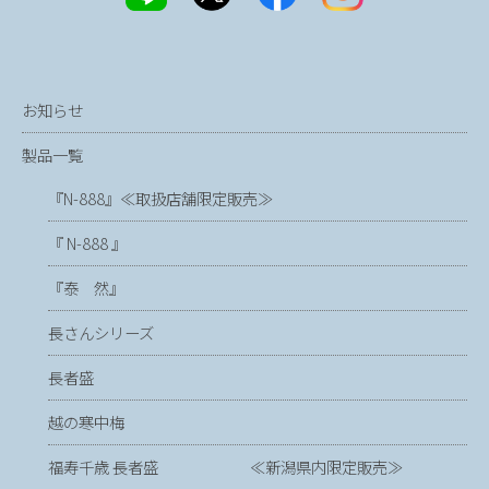
お知らせ
製品一覧
『N-888』≪取扱店舗限定販売≫
『 N-888 』
『泰 然』
長さんシリーズ
長者盛
越の寒中梅
福寿千歳 長者盛 ≪新潟県内限定販売≫